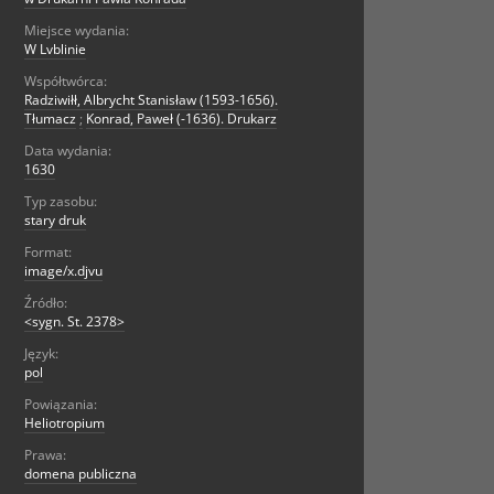
Miejsce wydania:
W Lvblinie
Współtwórca:
Radziwiłł, Albrycht Stanisław (1593-1656).
Tłumacz
;
Konrad, Paweł (-1636). Drukarz
Data wydania:
1630
Typ zasobu:
stary druk
Format:
image/x.djvu
Źródło:
<sygn. St. 2378>
Język:
pol
Powiązania:
Heliotropium
Prawa:
domena publiczna