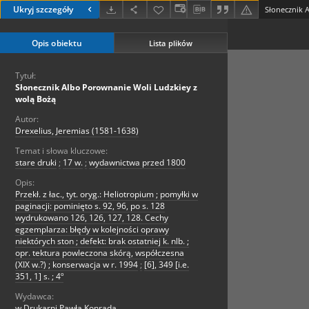
Ukryj szczegóły
Opis obiektu
Lista plików
Tytuł:
Słonecznik Albo Porownanie Woli Ludzkiey z
wolą Bożą
Autor:
Drexelius, Jeremias (1581-1638)
Temat i słowa kluczowe:
stare druki
;
17 w.
;
wydawnictwa przed 1800
Opis:
Przekł. z łac., tyt. oryg.: Heliotropium ; pomyłki w
paginacji: pominięto s. 92, 96, po s. 128
wydrukowano 126, 126, 127, 128. Cechy
egzemplarza: błędy w kolejności oprawy
niektórych ston ; defekt: brak ostatniej k. nlb. ;
opr. tektura powleczona skórą, współczesna
(XIX w.?) ; konserwacja w r. 1994
;
[6], 349 [i.e.
351, 1] s. ; 4º
Wydawca:
w Drukarni Pawła Konrada