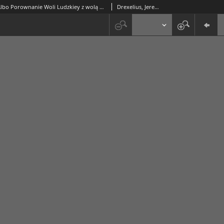
Słonecznik Albo Porownanie Woli Ludzkiey z wolą Bożą
Drexelius, Jeremias (1581-1638)