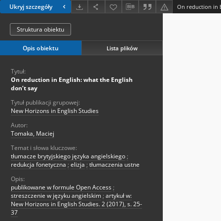
Ukryj szczegóły
On reduction in E
Struktura obiektu
Opis obiektu
Lista plików
Tytuł:
On reduction in English: what the English
don’t say
Tytuł publikacji grupowej:
New Horizons in English Studies
Autor:
Tomaka, Maciej
Temat i słowa kluczowe:
tłumacze brytyjskiego języka angielskiego
;
redukcja fonetyczna
;
elizja
;
tłumaczenia ustne
Opis:
publikowane w formule Open Access
;
streszczenie w języku angielskim
;
artykuł w:
New Horizons in English Studies. 2 (2017), s. 25-
37