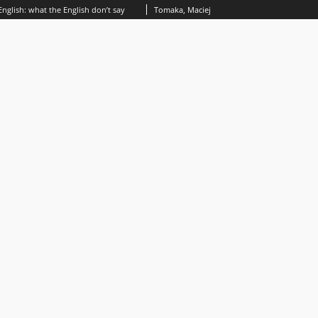
nglish: what the English don’t say
Tomaka, Maciej