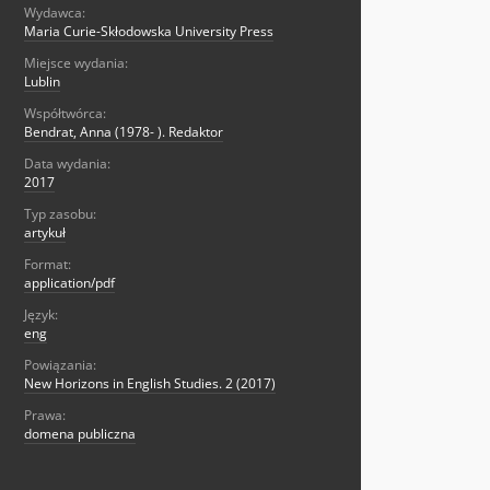
Wydawca:
Maria Curie-Skłodowska University Press
Miejsce wydania:
Lublin
Współtwórca:
Bendrat, Anna (1978- ). Redaktor
Data wydania:
2017
Typ zasobu:
artykuł
Format:
application/pdf
Język:
eng
Powiązania:
New Horizons in English Studies. 2 (2017)
Prawa:
domena publiczna