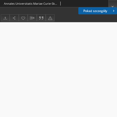
Annales Universitatis Mariae Curie-Skłodowska. Sectio FF, Philologiae. Vol. 39 (2021), 1 - Spis treści
Pokaż szczegóły