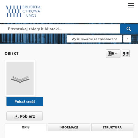
Wyszukiwanie zaawansowane
?
OBIEKT
Pokaż treść
Pobierz
OPIS
INFORMACJE
STRUKTURA