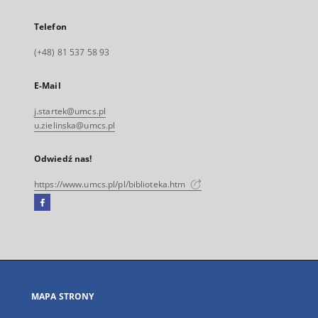
Telefon
(+48) 81 537 58 93
E-Mail
j.startek@umcs.pl
u.zielinska@umcs.pl
Odwiedź nas!
https://www.umcs.pl/pl/biblioteka.htm
Facebook
Link
zewnętrzny,
otworzy
się
w
nowej
MAPA STRONY
karcie