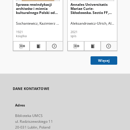
Sprawa rewindykacji
Annales Universitatis
Gr
archiwów i mienia
Mariae Curie-
cm
kulturalnego Polski od
Skłodowska. Sectio FF,
ma
Rosji
Philologiae. Vol. 39
(2021), 1 - Spis treści
Sochaniewicz, Kazimierz (1892-1930)
Aleksandrowicz-Ulrich, Alina (1931- )
Kok
1921
2021
199
książka
spis
ksi
Więcej
DANE KONTAKTOWE
Adres
Biblioteka UMCS
ul. Radziszewskiego 11
20-031 Lublin, Poland