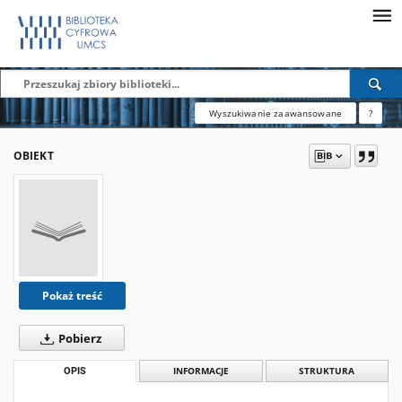
Wyszukiwanie zaawansowane
?
OBIEKT
Pokaż treść
Pobierz
OPIS
INFORMACJE
STRUKTURA