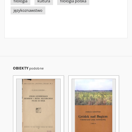
filologia
kultura
filologia polska
językoznawstwo
OBIEKTY
podobne