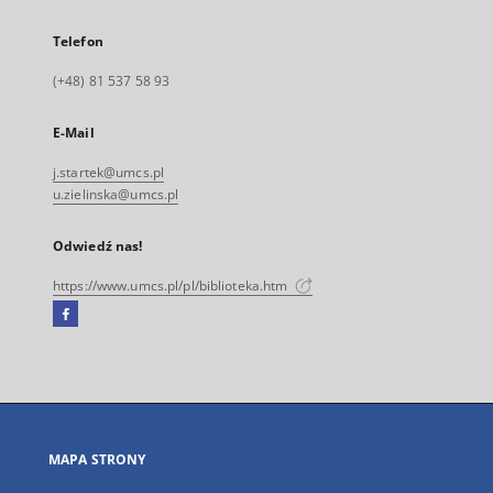
Telefon
(+48) 81 537 58 93
E-Mail
j.startek@umcs.pl
u.zielinska@umcs.pl
Odwiedź nas!
https://www.umcs.pl/pl/biblioteka.htm
Facebook
Link
zewnętrzny,
otworzy
się
w
nowej
MAPA STRONY
karcie