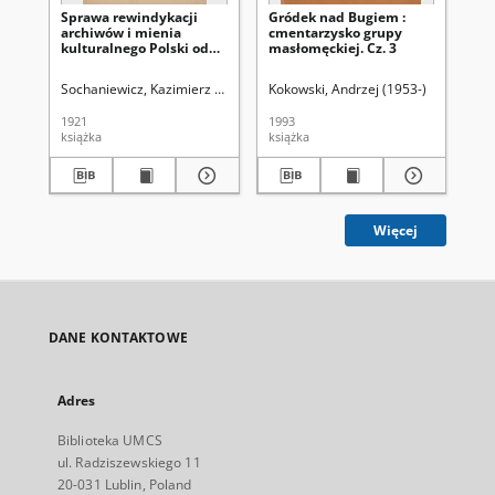
Sprawa rewindykacji
Gródek nad Bugiem :
Gr
archiwów i mienia
cmentarzysko grupy
cm
kulturalnego Polski od
masłomęckiej. Cz. 3
ma
Rosji
Sochaniewicz, Kazimierz (1892-1930)
Kokowski, Andrzej (1953-)
Kok
1921
1993
199
książka
książka
ksi
Więcej
DANE KONTAKTOWE
Adres
Biblioteka UMCS
ul. Radziszewskiego 11
20-031 Lublin, Poland