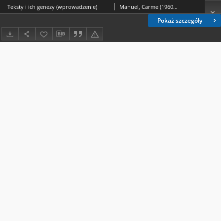
Teksty i ich genezy (wprowadzenie)
Manuel, Carme (1960- ); Gabryś-Sławińska, Monika.
Pokaż szczegóły