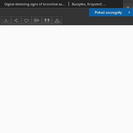
Digital detecting signs of bronchial asthma
Buczyłko, Krzysztof; Szumlańska, Zyta; Więcek, Bogusław
Pokaż szczegóły