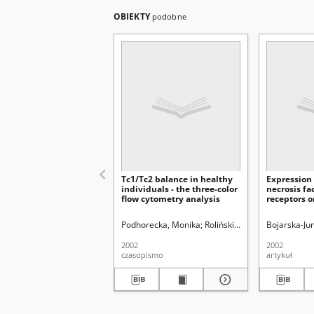
OBIEKTY
podobne
Tc1/Tc2 balance in healthy
Expression
individuals - the three-color
necrosis fa
flow cytometry analysis
receptors o
patients wi
lymphocyti
Podhorecka, Monika
Roliński, Jacek
Jakiel, Grzeg
Bojarska-Ju
2002
2002
czasopismo
artykuł