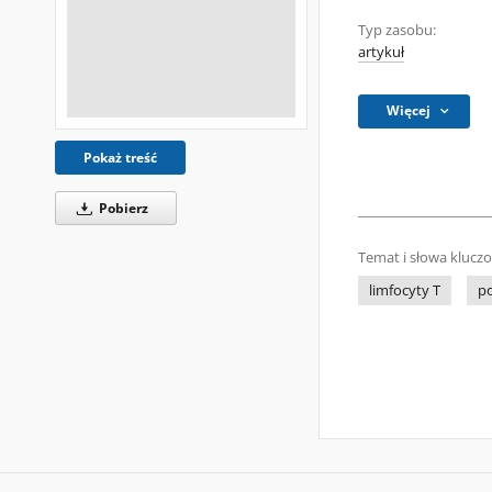
Typ zasobu:
artykuł
Więcej
Pokaż treść
Pobierz
Temat i słowa klucz
limfocyty T
po