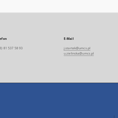
efon
E-Mail
8) 81 537 58 93
j.startek@umcs.pl
u.zielinska@umcs.pl