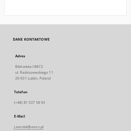
DANE KONTAKTOWE
Adres
Biblioteka UMCS
ul. Radziszewskiego 11
20-031 Lublin, Poland
Telefon
(+48) 81 537 58 93
E-Mail
j.startek@umcs.pl