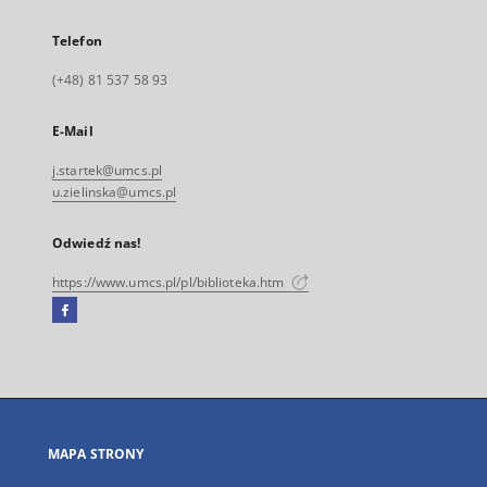
Telefon
(+48) 81 537 58 93
E-Mail
j.startek@umcs.pl
u.zielinska@umcs.pl
Odwiedź nas!
https://www.umcs.pl/pl/biblioteka.htm
Facebook
Link
zewnętrzny,
otworzy
się
w
nowej
MAPA STRONY
karcie