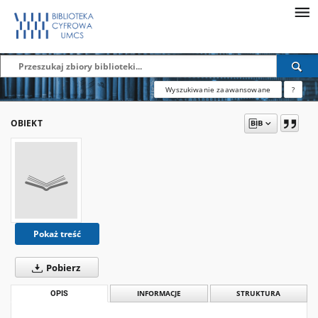
Wyszukiwanie zaawansowane
?
OBIEKT
Pokaż treść
Pobierz
OPIS
INFORMACJE
STRUKTURA