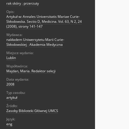
rak skóry
;
przerzuty
Opis:
Artykuł w: Annales Universitatis Mariae Curie-
Skłodowska. Sectio D, Medicina. Vol. 63, N 2, 24
(2008), strony 141-147
Wydawca:
nakładem Uniwersytetu Marii Curie-
Skłodowskiej
;
Akademia Medyczna
Miejsce wydania:
Lublin
Współtwórca:
Majdan, Maria. Redaktor sekcji
Data wydania:
2008
Typ zasobu:
artykuł
Źródło:
Zasoby Biblioteki Głównej UMCS
Język:
eng