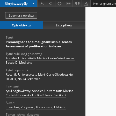
Ukryj szczegóły
Struktura obiektu
Opis obiektu
Lista plików
Tytuł:
Premalignant and malignant skin diseases
Assessment of proliferation indexes
Tytuł publikacji grupowej:
Annales Universitatis Mariae Curie-Skłodowska.
Sectio D, Medicina
Tytuł poprzedni:
Roczniki Uniwersytetu Marii Curie-Skłodowskiej.
Dział D, Nauki Lekarskie
Inny tytuł:
tytuł nagłówkowy: Annales Universitatis Mariae
Curie-Skłodowska Lublin-Polonia. Sectio D
Autor:
Shevchuk, Zoryana.
;
Korobowicz, Elżbieta.
Temat i słowa kluczowe: