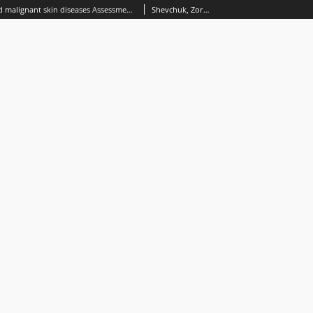
Premalignant and malignant skin diseases Assessment of proliferation indexes
Shevchuk, Zoryana.; Korobowicz, Elżbieta.