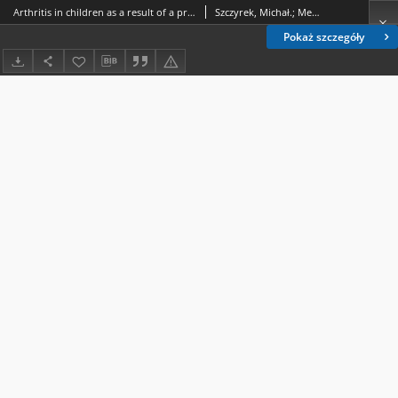
Arthritis in children as a result of a previous infection caused by Yersinia enterocolitica and Yersinia pseudotuberculosis
Szczyrek, Michał.; Mełges, Anna.; Olender, Alina.; Jarząbek, Konrad.; Postępski, Jacek.
Pokaż szczegóły