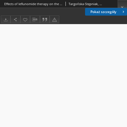
Effects of leflunomide therapy on the serum lipid profile in patients with rheumatoid arthritis
Targońska-Stępniak, Bożena.; Majdan, Maria.; Dryglewska, Małgorzata.; Kimak, Elżbieta.
Pokaż szczegóły