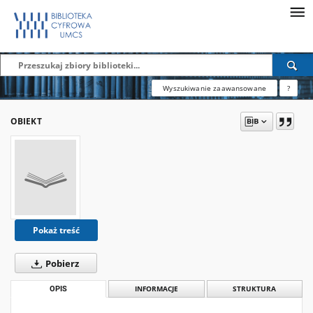
Wyszukiwanie zaawansowane
?
OBIEKT
Pokaż treść
Pobierz
OPIS
INFORMACJE
STRUKTURA