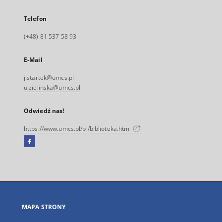
Telefon
(+48) 81 537 58 93
E-Mail
j.startek@umcs.pl
u.zielinska@umcs.pl
Odwiedź nas!
https://www.umcs.pl/pl/biblioteka.htm
Facebook
Link
zewnętrzny,
otworzy
się
w
nowej
MAPA STRONY
karcie