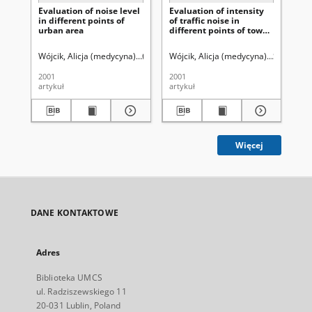
Evaluation of noise level
Evaluation of intensity
Uri
in different points of
of traffic noise in
sch
urban area
different points of town
ur
routes
Wójcik, Alicja (medycyna).
Czarnopyś, Marzena.
Wójcik, Alicja (medycyna).
Sieklucka-Dziuba, Ma
Sudół, Ren
Bor
2001
2001
200
artykuł
artykuł
art
Więcej
DANE KONTAKTOWE
Adres
Biblioteka UMCS
ul. Radziszewskiego 11
20-031 Lublin, Poland