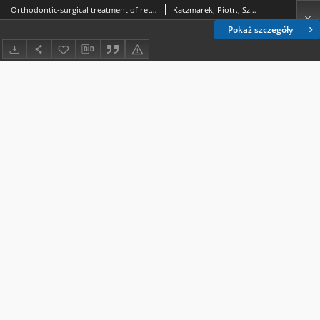
Orthodontic-surgical treatment of retained tooth 47
Kaczmarek, Piotr.; Szyszkowska, Anna.
Pokaż szczegóły