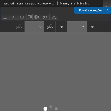
Wschodnia granica a pochylonego w gwarach południowej Lubelszczyzny
Mazur, Jan (1942- ); Bartmiński, Jerzy (1939-)
Pokaż szczegóły