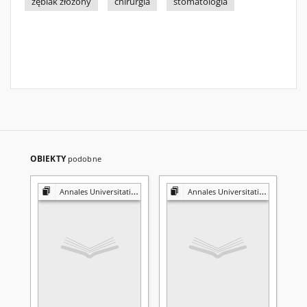
zębiak złożony
chirurgia
stomatologia
OBIEKTY
podobne
Annales Universitatis Mariae Curie-Skłodowska. Sectio D, Medicina
Annales Universitatis Mariae Curie-Skłodowska. Sectio D, Medicina