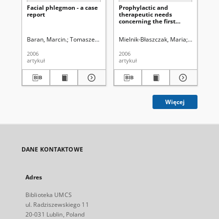
Facial phlegmon - a case
Prophylactic and
Sta
report
therapeutic needs
ch
concerning the first
ly
molar teeth in 7-year-old
children hospitalized in
Baran, Marcin.
Tomaszewski, Tomasz (medycyna).
Mielnik-Błaszczak, Maria
Jośko, Izabela.
Rogowska, 
Dob
Pel
the Chair and
Department of
2006
2006
200
Paedodontics of Medical
artykuł
artykuł
art
University of Lublin
Więcej
DANE KONTAKTOWE
Adres
Biblioteka UMCS
ul. Radziszewskiego 11
20-031 Lublin, Poland