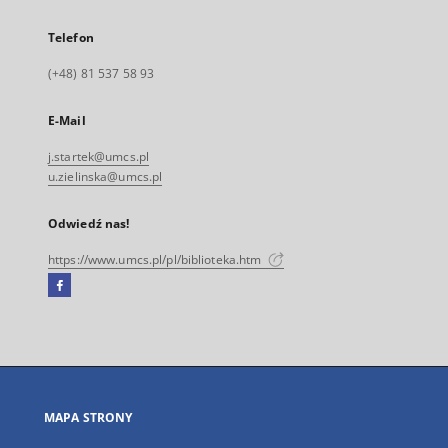
Telefon
(+48) 81 537 58 93
E-Mail
j.startek@umcs.pl
u.zielinska@umcs.pl
Odwiedź nas!
https://www.umcs.pl/pl/biblioteka.htm
Facebook
Link
zewnętrzny,
otworzy
się
w
nowej
MAPA STRONY
karcie