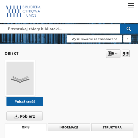
Wyszukiwanie zaawansowane
?
OBIEKT
Pokaż treść
Pobierz
OPIS
INFORMACJE
STRUKTURA