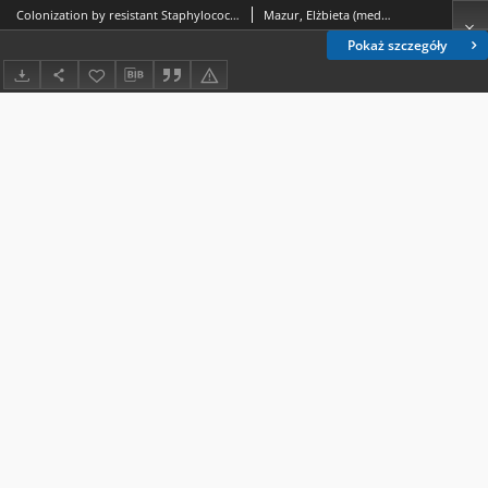
Colonization by resistant Staphylococcus epidermidis strains in patients qualified for routine vascular reconstructions
Mazur, Elżbieta (medycyna).; Niedźwiadek, Justyna.; Niwińska, Anna.; Terlecki, Piotr.; Wroński, Jacek.; Kozioł-Montewka, Maria.
Pokaż szczegóły