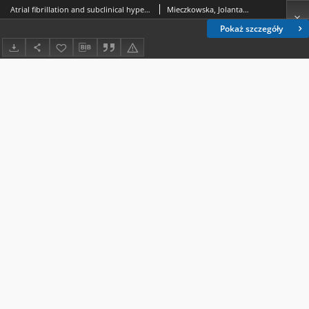
Atrial fibrillation and subclinical hyper- and hypothyroidism in patients hospitalized in the Department of Internal Diseases
Mieczkowska, Jolanta.; Łopatyński, Jerzy (medycyna).; Baraniak, Jerzy.; Rymarz, Ewa.
Pokaż szczegóły