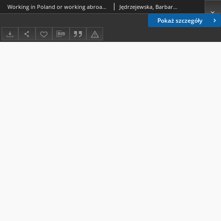
Working in Poland or working abroad? A crucial question in every medical student’s and doctor’s life
Jędrzejewska, Barbara.; Ciećko, Ewa.; Dworzański, Tomasz.; Fornal, Rafał.; Błaszczyk, Robert.; Ciota, Marcin.
Pokaż szczegóły