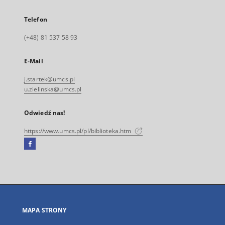
Telefon
(+48) 81 537 58 93
E-Mail
j.startek@umcs.pl
u.zielinska@umcs.pl
Odwiedź nas!
https://www.umcs.pl/pl/biblioteka.htm
Facebook
Link
zewnętrzny,
otworzy
się
w
nowej
MAPA STRONY
karcie