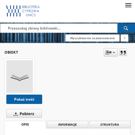
Wyszukiwanie zaawansowane
?
OBIEKT
Pokaż treść
Pobierz
OPIS
INFORMACJE
STRUKTURA