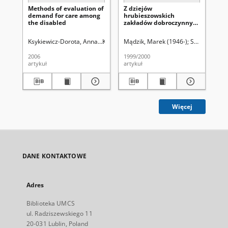
Methods of evaluation of
Z dziejów
U ź
demand for care among
hrubieszowskich
wc
the disabled
zakładów dobroczynnych
edu
w XIX stuleciu
ks
„ż
Ksykiewicz-Dorota, Anna.
Kozak-Sykała, Anna.
Mądzik, Marek (1946-)
Bryc, Stanisław (1928- )
Seidler, Grze
Sa
(p
2006
1999/2000
202
artykuł
artykuł
art
Więcej
DANE KONTAKTOWE
Adres
Biblioteka UMCS
ul. Radziszewskiego 11
20-031 Lublin, Poland