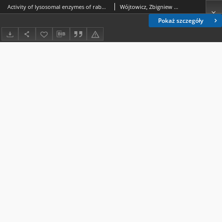
Activity of lysosomal enzymes of rabbit’s thyroid gland during induced experimental diabetes
Wójtowicz, Zbigniew ( -2010).; Taczała, Sławomir.; Błaszczak-Szalak, Magdalena.; Kiś, Grażyna.; Pliszczyńska-Steunden, Małgorzata.; Golan, Janusz.; Aleksandrowicz, Paweł.
Pokaż szczegóły