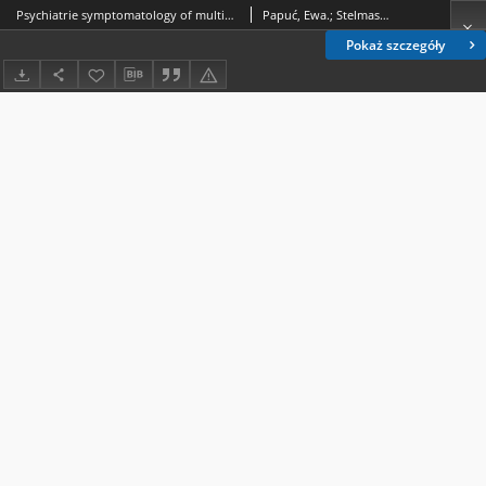
Psychiatrie symptomatology of multiple sclerosis : a review of literature
Papuć, Ewa.; Stelmasiak, Zbigniew (1941- ).
Pokaż szczegóły