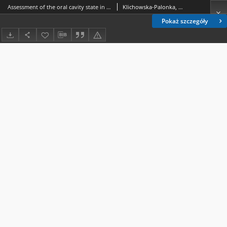
Assessment of the oral cavity state in adolescents depending on serum cholesterol levels
Klichowska-Palonka, Małgorzata.; Pac-Kożuchowska, Elżbieta.
Pokaż szczegóły