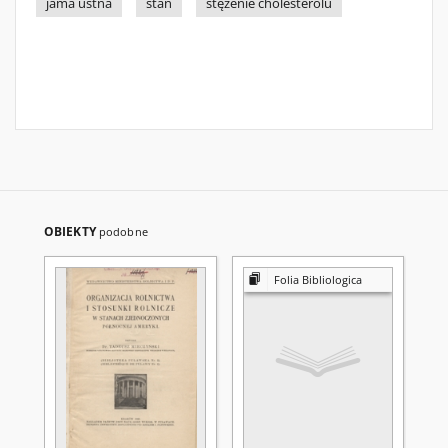
jama ustna
stan
stężenie cholesterolu
OBIEKTY
podobne
Folia Bibliologica