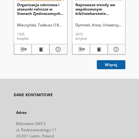
Organizacja rolnictwa i
Najnowsze trendy we
Ch
stosunki rolnicze w
wspólczesnym
or
Stanach Zjednoczonych
bibliotekarstwie
ro
Północnej Ameryki
amerykańskim
Zj
Mieczyński, Tadeusz (1888-1947)
Dymmel, Anna
Uniwersytet Marii Cu
Zal
1926
2015
193
książka
artykuł
ksi
Więcej
DANE KONTAKTOWE
Adres
Biblioteka UMCS
ul. Radziszewskiego 11
20-031 Lublin, Poland