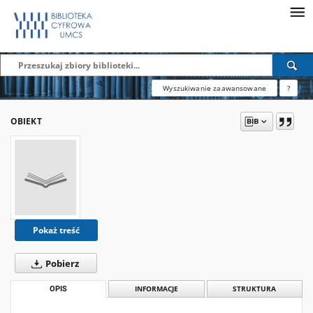
Wyszukiwanie zaawansowane
?
OBIEKT
Pokaż treść
Pobierz
OPIS
INFORMACJE
STRUKTURA