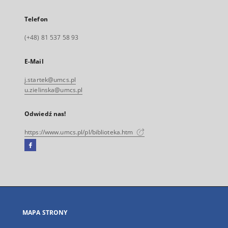
Telefon
(+48) 81 537 58 93
E-Mail
j.startek@umcs.pl
u.zielinska@umcs.pl
Odwiedź nas!
https://www.umcs.pl/pl/biblioteka.htm
Facebook
Link
zewnętrzny,
otworzy
się
w
nowej
MAPA STRONY
karcie