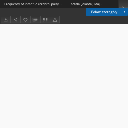
Frequency of infantile cerebral palsy in children with, neurodevelopmental disorders
Taczała, Jolanta.; Majcher, Piotr.; Skibiński, Cezary.; Senderek, Tomasz.
Pokaż szczegóły