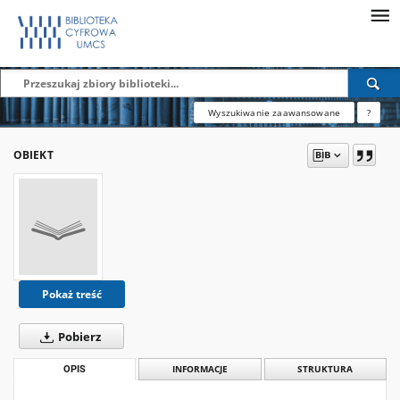
Wyszukiwanie zaawansowane
?
OBIEKT
Pokaż treść
Pobierz
OPIS
INFORMACJE
STRUKTURA