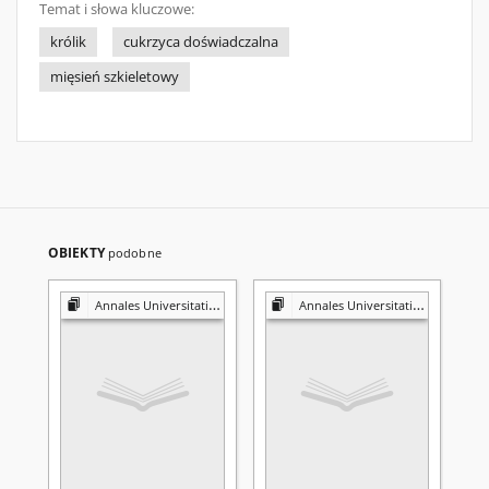
Temat i słowa kluczowe:
królik
cukrzyca doświadczalna
mięsień szkieletowy
OBIEKTY
podobne
Annales Universitatis Mariae Curie-Skłodowska. Sectio D, Medicina
Annales Universitatis Mariae Curie-Skłodowska. Sectio D, Medicina