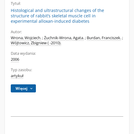
Tytuł:
Histological and ultrastructural changes of the
structure of rabbit’s skeletal muscle cell in
experimental alloxan-induced diabetes
Autor:
Wrona, Wojciech.
;
Żuchnik-Wrona, Agata.
;
Burdan, Franciszek.
;
Wójtowicz, Zbigniew ( -2010).
Data wydania:
2006
Typ zasobu:
artykuł
Więcej