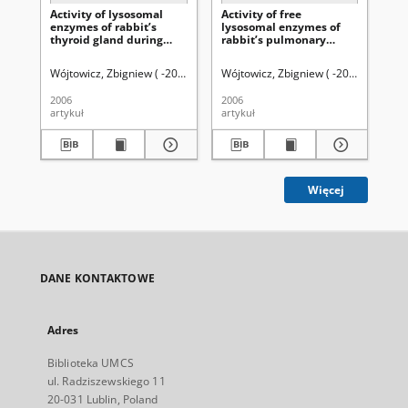
Activity of lysosomal
Activity of free
Wp
enzymes of rabbit’s
lysosomal enzymes of
wi
thyroid gland during
rabbit’s pulmonary
od
induced experimental
trunk wall during
dr
diabetes
experimental diabetes
aor
Wójtowicz, Zbigniew ( -2010).
Taczała, Sławomir.
Wójtowicz, Zbigniew ( -2010).
Błaszczak-Szalak, M
Hopkał
Dy
2006
2006
198
artykuł
artykuł
art
Więcej
DANE KONTAKTOWE
Adres
Biblioteka UMCS
ul. Radziszewskiego 11
20-031 Lublin, Poland