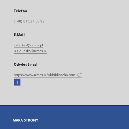
Telefon
(+48) 81 537 58 93
E-Mail
j.startek@umcs.pl
u.zielinska@umcs.pl
Odwiedź nas!
https://www.umcs.pl/pl/biblioteka.htm
Facebook
Link
zewnętrzny,
otworzy
się
w
nowej
MAPA STRONY
karcie