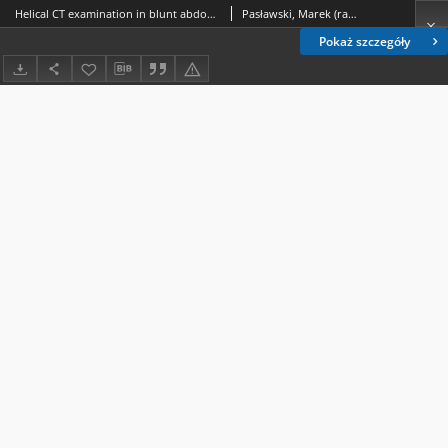
Helical CT examination in blunt abdominal trauma
Pasławski, Marek (radiologia).; Piasecka, Katarzyna.; Złomaniec, Janusz.
Pokaż szczegóły