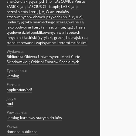
znaków diakrytycznych (np.: LASCOVIUS Petrus;
ŁASICKI Jan; LASCIUS Christoph; ŁASKI Jan),
rozróżnienia liter I, J, V, W ani znaków
stosowanych w obcych językach (np. ê-e, ô-o);
umlauty języka niemieckiego szeregowane są
jako podwójne litery (ä = ae, ü = ue, itp.)
;
Hasła
tytułowe dzieł opublikowanych w alfabetach
innych niż łaciński (cyrylicki, grecki, hebrajski) są
transliterowane i zapisywane literami łacińskimi
Wydawca:
Biblioteka Główna Uniwersytetu Marii Curie-
Skłodowskiej
;
Oddział Zbiorów Specjalnych
Typ zasobu:
katalog
Format:
application/pdf
Język:
mul
Powiązania:
katalog kartkowy starych druków
Prawa:
domena publiczna