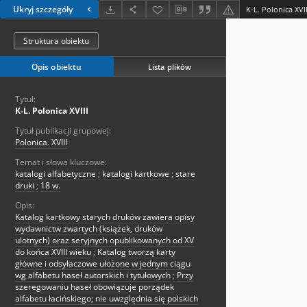
Ukryj szczegóły
K-L. Polonica XVII
Struktura obiektu
Opis obiektu
Lista plików
Tytuł:
K-L. Polonica XVIII
Tytuł publikacji grupowej:
Polonica. XVIII
Temat i słowa kluczowe:
katalogi alfabetyczne
;
katalogi kartkowe
;
stare
druki
;
18 w.
Opis:
Katalog kartkowy starych druków zawiera opisy
wydawnictw zwartych (książek, druków
ulotnych) oraz seryjnych opublikowanych od XV
do końca XVIII wieku
;
Katalog tworzą karty
główne i odsyłaczowe ułożone w jednym ciągu
wg alfabetu haseł autorskich i tytułowych
;
Przy
szeregowaniu haseł obowiązuje porządek
alfabetu łacińskiego; nie uwzględnia się polskich