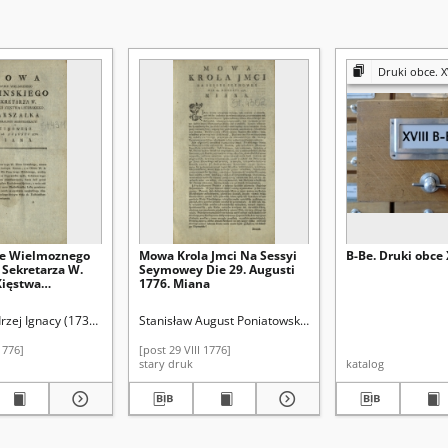
Druki obce. XV
ie Wielmoznego
Mowa Krola Jmci Na Sessyi
B-Be. Druki obce 
 Sekretarza W.
Seymowey Die 29. Augusti
Xięstwa
1776. Miana
o, Marszałka
 Konfederacyi Y
drzej Ignacy (1739/1740-1787)
ołaj (16..-16..). Il.
Schnops, Tomasz (16..-16..). Il.
Stanisław August Poniatowski (król Polski ; 1732-1798)
 Die 26. Augusti
a
1776]
[post 29 VIII 1776]
stary druk
katalog