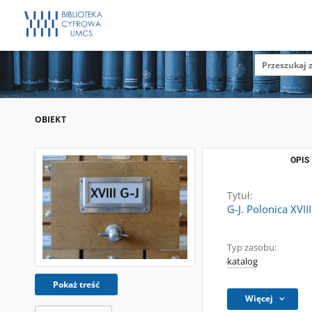
OBIEKT
OPIS
Tytuł:
G-J. Polonica XVIII
Typ zasobu:
katalog
Pokaż treść
Więcej