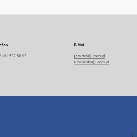
efon
E-Mail
8) 81 537 58 93
j.startek@umcs.pl
u.zielinska@umcs.pl