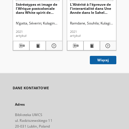
Stéréotypes et image de
L’Altérité à l’épreuve de
De
l’Afrique postcoloniale
l’interartialité dans Une
la 
dans White spirit de
Année dans le Sahel
L’é
Paule Constant
d’Eugène Fromentin
ro
Ko
N’gatta, Séverin
Kulagina, Olga. Redaktor
Ramdane, Souhila
Maziarczyk, Anna. Redaktor
Kulagina, Olga. R
Lou
2021
2021
202
artykuł
artykuł
art
Więcej
DANE KONTAKTOWE
Adres
Biblioteka UMCS
ul. Radziszewskiego 11
20-031 Lublin, Poland