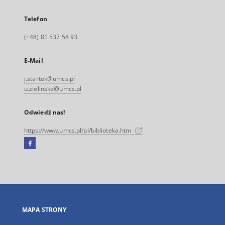
Telefon
(+48) 81 537 58 93
E-Mail
j.startek@umcs.pl
u.zielinska@umcs.pl
Odwiedź nas!
https://www.umcs.pl/pl/biblioteka.htm
Facebook
Link
zewnętrzny,
otworzy
się
w
nowej
MAPA STRONY
karcie