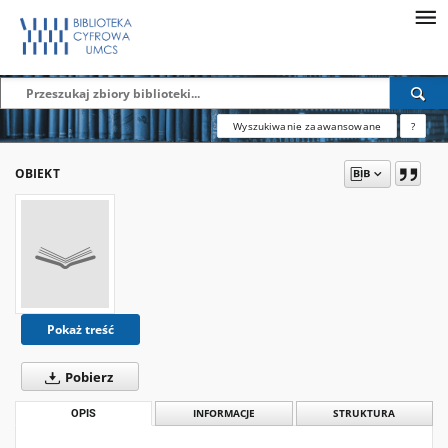
Wyszukiwanie zaawansowane
?
OBIEKT
Pokaż treść
Pobierz
OPIS
INFORMACJE
STRUKTURA