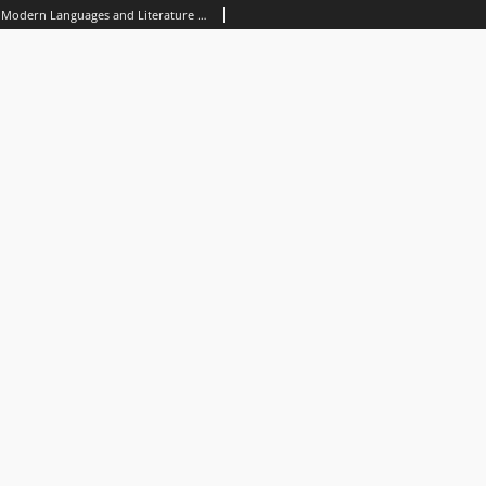
Lublin Studies in Modern Languages and Literature Vol. 45, No 2 (2021). Spis treści