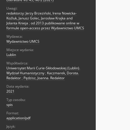
Uwagi:
redaktorzy: Jerzy Brzeziński, Irena Nowicka-
Koźluk, Janusz Golec, Jarosław Krajka and
Jolanta Knieja
;
od 2013 publikowane online w
formule open-access przez Wydawnictwo UMCS
Wydawca:
Wydawnictwo UMCS
Miejsce wydania:
Lublin
Współtwórca:
Uniwersytet Marii Curie-Skłodowskiej (Lublin).
Wydział Humanistyczny
;
Kaczmarek, Dorota.
Redaktor
;
Pędzisz, Joanna. Redaktor
Data wydania:
2021
Typ zasobu:
spis
Format:
application/pdf
Język: