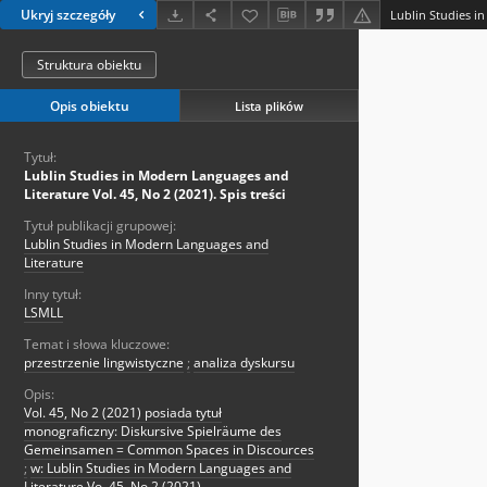
Ukryj szczegóły
Struktura obiektu
Opis obiektu
Lista plików
Tytuł:
Lublin Studies in Modern Languages and
Literature Vol. 45, No 2 (2021). Spis treści
Tytuł publikacji grupowej:
Lublin Studies in Modern Languages and
Literature
Inny tytuł:
LSMLL
Temat i słowa kluczowe:
przestrzenie lingwistyczne
;
analiza dyskursu
Opis:
Vol. 45, No 2 (2021) posiada tytuł
monograficzny: Diskursive Spielräume des
Gemeinsamen = Common Spaces in Discources
;
w: Lublin Studies in Modern Languages and
Literature Vo. 45, No 2 (2021)