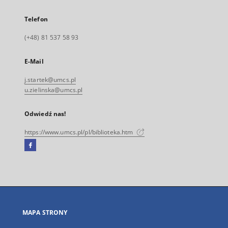
Telefon
(+48) 81 537 58 93
E-Mail
j.startek@umcs.pl
u.zielinska@umcs.pl
Odwiedź nas!
https://www.umcs.pl/pl/biblioteka.htm
Facebook
Link
zewnętrzny,
otworzy
się
w
nowej
MAPA STRONY
karcie