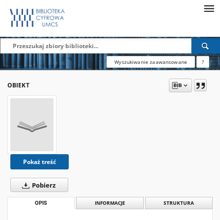
Wyszukiwanie zaawansowane
?
OBIEKT
Pokaż treść
Pobierz
OPIS
INFORMACJE
STRUKTURA