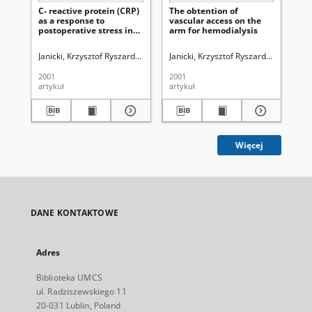
C- reactive protein (CRP)
The obtention of
Re
as a response to
vascular access on the
es
postoperative stress in
arm for hemodialysis
de
laparoscopic
va
cholecystectomy using
Janicki, Krzysztof Ryszard ( -2016).
Janicki, Krzysztof Ryszard ( -2016).
Bicki, Jacek.
Radzikowska, Elżbieta (
Rad
Pi
the abdominal wall lift,
with performed
2001
2001
200
pneumoperitoneum
artykuł
artykuł
art
(CO2), and in open
cholecystectomy
Więcej
DANE KONTAKTOWE
Adres
Biblioteka UMCS
ul. Radziszewskiego 11
20-031 Lublin, Poland