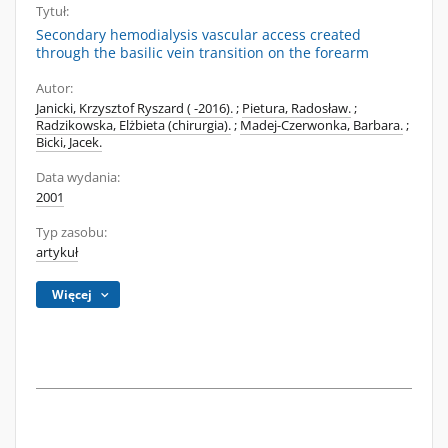
Tytuł:
Secondary hemodialysis vascular access created
through the basilic vein transition on the forearm
Autor:
Janicki, Krzysztof Ryszard ( -2016).
;
Pietura, Radosław.
;
Radzikowska, Elżbieta (chirurgia).
;
Madej-Czerwonka, Barbara.
;
Bicki, Jacek.
Data wydania:
2001
Typ zasobu:
artykuł
Więcej