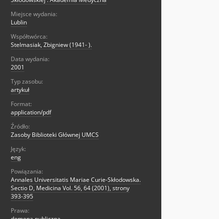
Miejsce wydania:
Lublin
Współtwórca:
Stelmasiak, Zbigniew (1941- ).
Data wydania:
2001
Typ zasobu:
artykuł
Format:
application/pdf
Źródło:
Zasoby Biblioteki Głównej UMCS
Język:
eng
Powiązania:
Annales Universitatis Mariae Curie-Skłodowska.
Sectio D, Medicina Vol. 56, 64 (2001), strony
393-395
Prawa:
domena publiczna