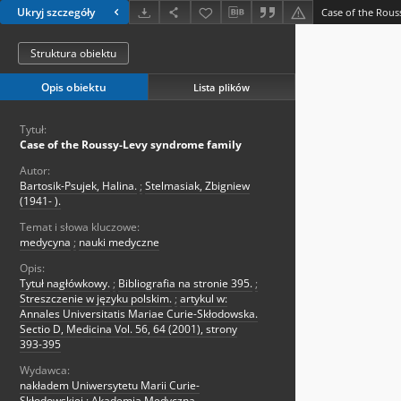
Ukryj szczegóły
Case of the Rou
Struktura obiektu
Opis obiektu
Lista plików
Tytuł:
Case of the Roussy-Levy syndrome family
Autor:
Bartosik-Psujek, Halina.
;
Stelmasiak, Zbigniew
(1941- ).
Temat i słowa kluczowe:
medycyna
;
nauki medyczne
Opis:
Tytuł nagłówkowy.
;
Bibliografia na stronie 395.
;
Streszczenie w języku polskim.
;
artykul w:
Annales Universitatis Mariae Curie-Skłodowska.
Sectio D, Medicina Vol. 56, 64 (2001), strony
393-395
Wydawca:
nakładem Uniwersytetu Marii Curie-
Skłodowskiej : Akademia Medyczna