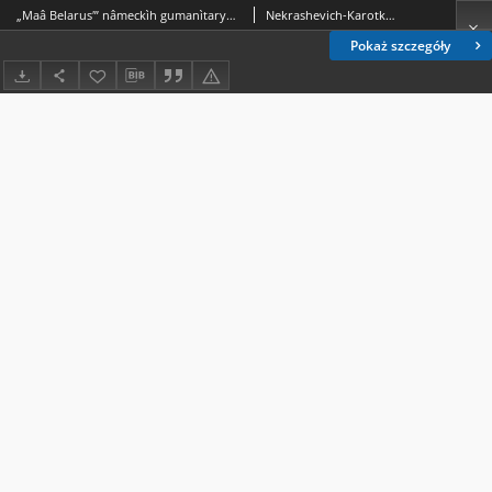
„Maâ Belarusʹ” nâmeckìh gumanìtaryâǔ. Belarus-Reisen. Empfehlungen aus der deutschen Wissenschaft, hrsg. von Thomas M. Bohn und Marion Rutz. Wiesbaden: Harrassowitz Verlag, 2020, 270 s.
Nekrashevich-Karotkaja, Zhanna. Rec.
Pokaż szczegóły