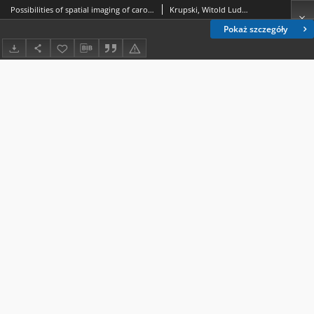
Possibilities of spatial imaging of carotid arteries pathologies in Power-Doppler US
Krupski, Witold Ludwik.; Złomaniec, Janusz.; Terlecki, Piotr.; Wroński, Jacek.; Zubilewicz, Tomasz.
Pokaż szczegóły