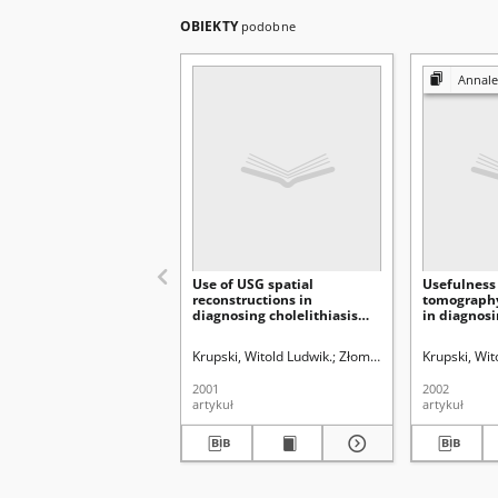
OBIEKTY
podobne
Annales Universitat
Use of USG spatial
Usefulness
reconstructions in
tomography
diagnosing cholelithiasis
in diagnos
and cholecystitis
Krupski, Witold Ludwik.
Złomaniec, Janusz.
Krupski, Wit
Złoma
2001
2002
artykuł
artykuł