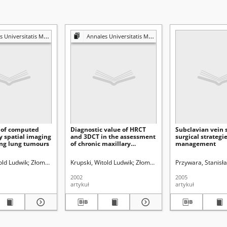
is Mariae Curie-Skłodowska. Sectio D, Medicina
Annales Universitatis Mariae Curie-Skłodowska. Sectio D, Medicina
 of computed
Diagnostic value of HRCT
Subclavian vein s
 spatial imaging
and 3DCT in the assessment
surgical strategie
ing lung tumours
of chronic maxillary
management
sinusitis
old Ludwik
niec, Janusz.
Złomaniec, Janusz
Krupski, Witold Ludwik
Bryc, Stanisław (1928- ). Redaktor sekcji
Złomaniec, Janusz
Przywara, Stanisł
Bryc, Stanisł
2002
2005
artykuł
artykuł