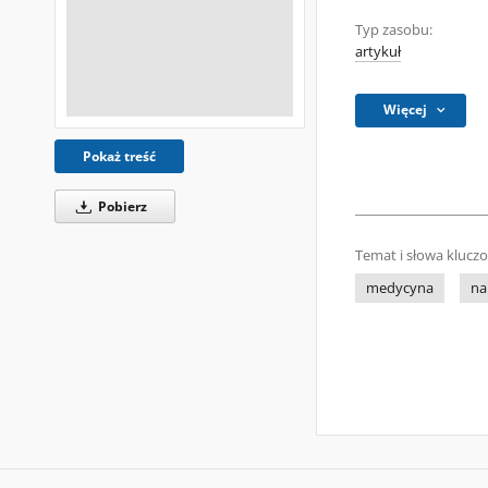
Typ zasobu:
artykuł
Więcej
Pokaż treść
Pobierz
Temat i słowa klucz
medycyna
na