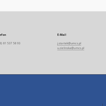
efon
E-Mail
8) 81 537 58 93
j.startek@umcs.pl
u.zielinska@umcs.pl