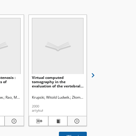
tenosis :
Virtual computed
The value of ultrasoun
s of
tomography in the
harmonic imaging in t
evaluation of the vertebral
diagnosticsof the ab
canal
aw.
aw (1928- ). Redaktor sekcji
Rao, Mohan.
Russel, Christine.
Krupski, Witold Ludwik.
Paluszkiewicz, Andrzej.
Złomaniec, Grażyna.
Krupski, Witold Ludwik.
Iłżecki, Marek.
Złomaniec, Janu
Terleck
2000
2003
artykuł
artykuł