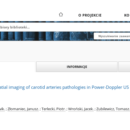
O PROJEKCIE
KO
Wyszukiwanie zaawa
INFORMACJE
patial imaging of carotid arteries pathologies in Power-Doppler US
ik.
;
Złomaniec, Janusz.
;
Terlecki, Piotr.
;
Wroński, Jacek.
;
Zubilewicz, Tomasz.