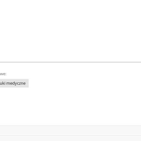
owe:
uki medyczne