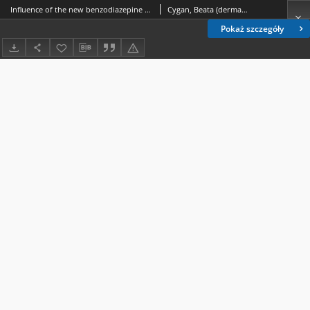
Influence of the new benzodiazepine derivative BD-1158 on the behaviour of rabbits in spontaneous conditions
Cygan, Beata (dermatologia).; Wójcik, Grażyna (medycyna).; Czabak-Garbacz, Róża.; Teter, Mariusz.; Kozlovskij Igorʹ Igorevič.
Pokaż szczegóły