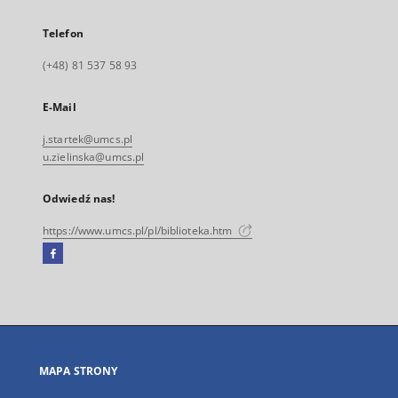
Telefon
(+48) 81 537 58 93
E-Mail
j.startek@umcs.pl
u.zielinska@umcs.pl
Odwiedź nas!
https://www.umcs.pl/pl/biblioteka.htm
Facebook
Link
zewnętrzny,
otworzy
się
w
nowej
MAPA STRONY
karcie