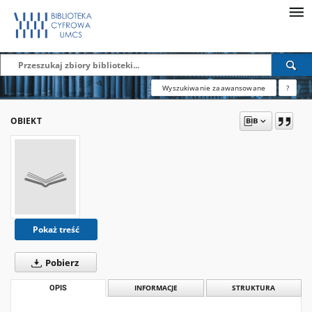
Wyszukiwanie zaawansowane
?
OBIEKT
Pokaż treść
Pobierz
OPIS
INFORMACJE
STRUKTURA