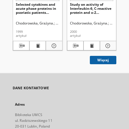
Selected cytokines and
Study on activity of
Pla
acute phase proteins in
Interleukin-6, C-reactive
en
psoriatic patients
protein and α-2
fac
treated with cyclosporin
macroglobulin in
pa
A or Re-PUVA methods
psoriatic patients during
pso
Chodorowska, Grażyna.
Czelej, Dorota.
Chodorowska, Grażyna.
Juszkiewicz-Borowiec, Maria.
Czelej, Doro
Ch
the acute clinical stage
and remission
1999
2000
200
artykuł
artykuł
art
Więcej
DANE KONTAKTOWE
Adres
Biblioteka UMCS
ul. Radziszewskiego 11
20-031 Lublin, Poland