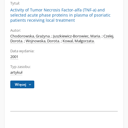
Tytuł:
Activity of Tumor Necrosis Factor-alfa (TNF-a) and
selected acute phase proteins in plasma of psoriatic
patients receiving local treatment
Autor:
Chodorowska, Grażyna.
;
Juszkiewicz-Borowiec, Maria.
;
Czelej,
Dorota.
;
Wojnowska, Dorota.
;
Kowal, Małgorzata.
Data wydania:
2001
Typ zasobu:
artykuł
Więcej