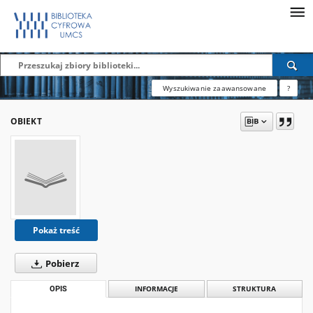
Wyszukiwanie zaawansowane
?
OBIEKT
Pokaż treść
Pobierz
OPIS
INFORMACJE
STRUKTURA