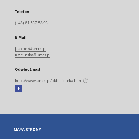
Telefon
(+48) 81 537 58 93
E-Mail
j.startek@umcs.pl
u.zielinska@umcs.pl
Odwiedź nas!
https://www.umcs.pl/pl/biblioteka.htm
Facebook
Link
zewnętrzny,
otworzy
się
w
nowej
MAPA STRONY
karcie