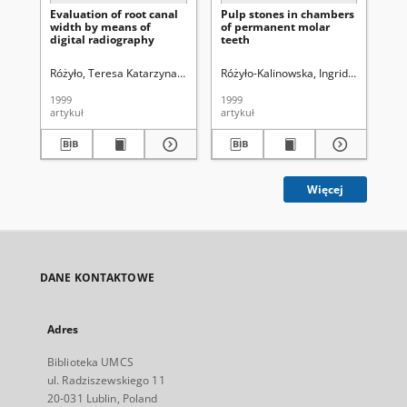
Evaluation of root canal
Pulp stones in chambers
Di
width by means of
of permanent molar
hig
digital radiography
teeth
max
Różyło, Teresa Katarzyna (1947- ).
Różyło-Kalinowska, Ingrid.
Różyło-Kalinowska, Ingrid.
Różyło, Te
Różyło-K
Róż
1999
1999
200
artykuł
artykuł
art
Więcej
DANE KONTAKTOWE
Adres
Biblioteka UMCS
ul. Radziszewskiego 11
20-031 Lublin, Poland