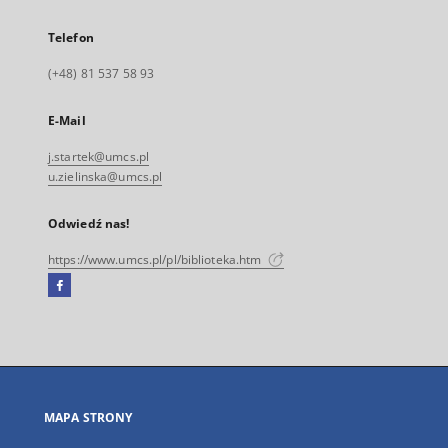
Telefon
(+48) 81 537 58 93
E-Mail
j.startek@umcs.pl
u.zielinska@umcs.pl
Odwiedź nas!
https://www.umcs.pl/pl/biblioteka.htm
Facebook
Link
zewnętrzny,
otworzy
się
w
nowej
MAPA STRONY
karcie