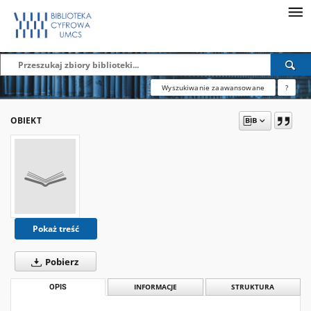
Wyszukiwanie zaawansowane
?
OBIEKT
Pokaż treść
Pobierz
OPIS
INFORMACJE
STRUKTURA