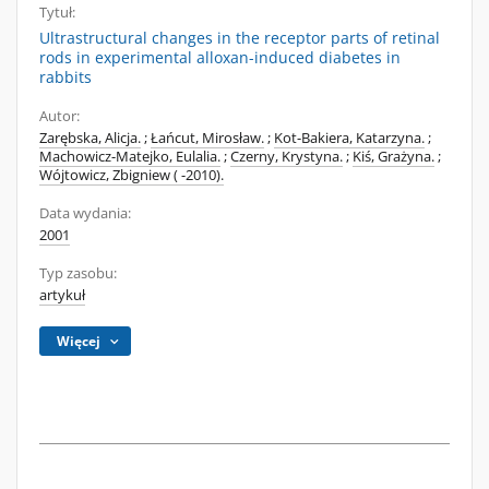
Tytuł:
Ultrastructural changes in the receptor parts of retinal
rods in experimental alloxan-induced diabetes in
rabbits
Autor:
Zarębska, Alicja.
;
Łańcut, Mirosław.
;
Kot-Bakiera, Katarzyna.
;
Machowicz-Matejko, Eulalia.
;
Czerny, Krystyna.
;
Kiś, Grażyna.
;
Wójtowicz, Zbigniew ( -2010).
Data wydania:
2001
Typ zasobu:
artykuł
Więcej