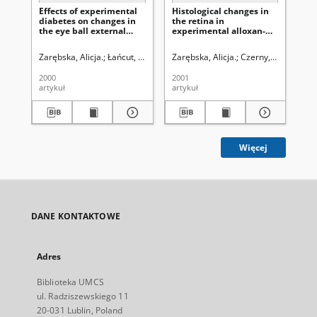
Effects of experimental
Histological changes in
Ul
diabetes on changes in
the retina in
in 
the eye ball external
experimental alloxan-
sy
muscles in rabbit
induced diabetes in
so
rabbits
pa
Zarębska, Alicja.
Łańcut, Mirosław.
Zarębska, Alicja.
Machowicz-Matejko, Eulalia.
Czerny, Krystyna.
Kot-B
Wa
K
2000
2001
200
artykuł
artykuł
art
Więcej
DANE KONTAKTOWE
Adres
Biblioteka UMCS
ul. Radziszewskiego 11
20-031 Lublin, Poland