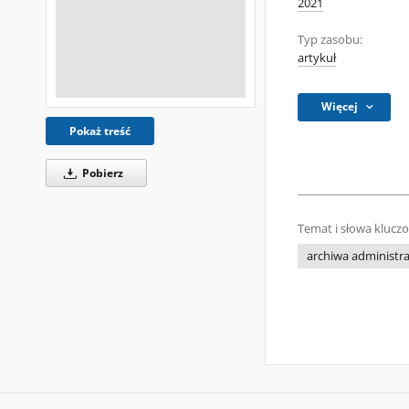
2021
Typ zasobu:
artykuł
Więcej
Pokaż treść
Pobierz
Temat i słowa klucz
archiwa administrac