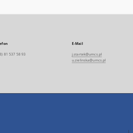
efon
E-Mail
8) 81 537 58 93
j.startek@umcs.pl
u.zielinska@umcs.pl