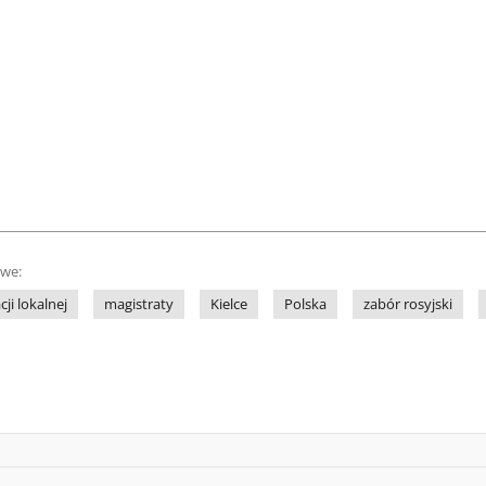
owe:
ji lokalnej
magistraty
Kielce
Polska
zabór rosyjski