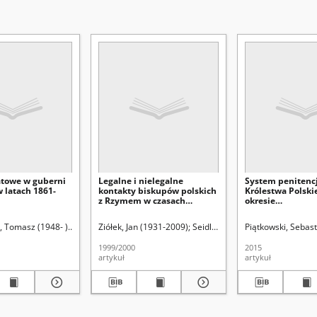
towe w guberni
Legalne i nielegalne
System penitenc
w latach 1861-
kontakty biskupów polskich
Królestwa Polski
z Rzymem w czasach
okresie
Księstwa Warszawskiego i
międzypowstan
Królestwa Polskiego
(1831-1863) : orga
-1924). Red.
 Tomasz (1948- )
Uniwersytet Marii Curie-Skłodowskiej (Lublin)
Śladkowski, Wiesław (1935-). Red.
Ziółek, Jan (1931-2009)
Seidler, Grzegorz Leopold (191
Piątkowski, Sebast
funkcjonowanie 
odosobnienia or
1999/2000
2015
życia osadzonyc
artykuł
artykuł