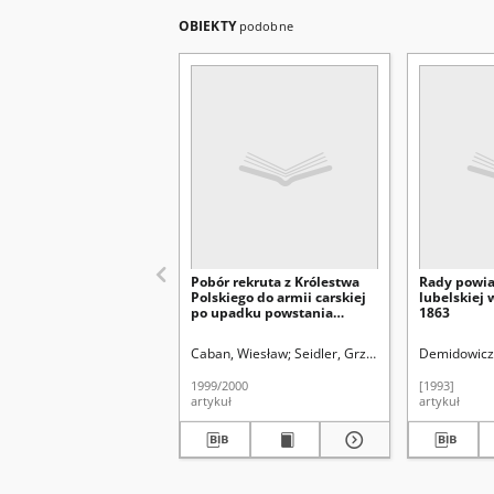
OBIEKTY
podobne
Pobór rekruta z Królestwa
Rady powia
Polskiego do armii carskiej
lubelskiej 
po upadku powstania
1863
styczniowego
Caban, Wiesław
Seidler, Grzegorz Leopold (1913
Demidowicz,
1999/2000
[1993]
artykuł
artykuł