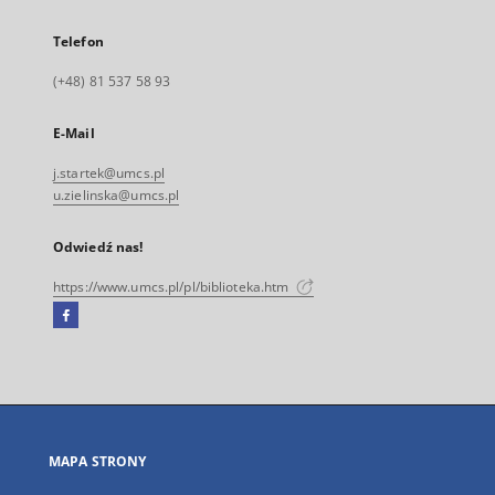
Telefon
(+48) 81 537 58 93
E-Mail
j.startek@umcs.pl
u.zielinska@umcs.pl
Odwiedź nas!
https://www.umcs.pl/pl/biblioteka.htm
Facebook
Link
zewnętrzny,
otworzy
się
w
nowej
MAPA STRONY
karcie