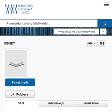
Wyszukiwanie zaawansowane
?
OBIEKT
Pokaż treść
Pobierz
OPIS
INFORMACJE
STRUKTURA