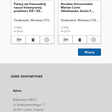
Polacy we francuskiej
Annales Universitatis
Le
nauce historycznej
Mariae Curie-
św
przełomu XIX i XX
Skłodowska. Sectio F,
stulecia
Historia Vol. 48 (1993) -
Bałabuch, H. Słowo
Śladkowski, Wiesław (1935- )
Śladkowski, Wiesław (1935-). Red.
Śladkowski, Wiesław (1935- )
Śladkow
Śla
wstępne
[1989]
[1993]
[19
artykuł
artykuł
art
Więcej
DANE KONTAKTOWE
Adres
Biblioteka UMCS
ul. Radziszewskiego 11
20-031 Lublin, Poland