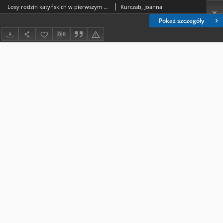
Losy rodzin katyńskich w pierwszym okresie po tzw. wyzwoleniu. Demitologizacja aksjologicznego przekonania historyków i członków rodzin katyńskich
Kurczab, Joanna
Pokaż szczegóły