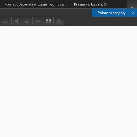
Powiat opatowski w czasie I wojny światowej w świetle doniesień "Dziennika Urzędowego C. i K. Komendy Obwodowej w Opatowie" (1915-1918)
Krasińska, Izabela; Sławiński, Piotr
Pokaż szczegóły