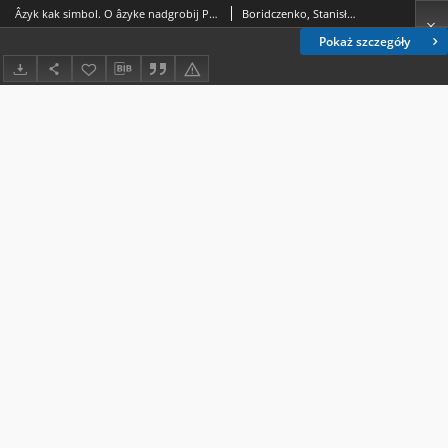
Âzyk kak simbol. O âzyke nadgrobij Pružanskogo nekropolâ
Boridczenko, Stanisław
Pokaż szczegóły