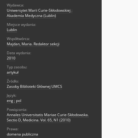
Wydawca:
Uniwersytet Marii Curie-Skłodowskiej
;
Akademia Medyczna (Lublin)
Miejsce wydania:
Lublin
Współtwórca:
Majdan, Maria. Redaktor sekcji
Data wydania:
2010
Typ zasobu:
artykuł
Źródło:
Zasoby Biblioteki Głównej UMCS
Język:
eng ; pol
Powiązania:
Annales Universitatis Mariae Curie-Skłodowska.
Sectio D, Medicina. Vol. 65, N1 (2010)
Prawa:
domena publiczna