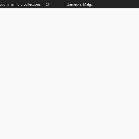
dominal fluid collections in CT
Zamecka, Małgorzata Olga; Krupski, Witold; Kurys-Denis, Ewa M.; Złomaniec, Janusz