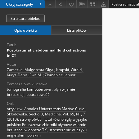
Ukryj szczegóły
Post-traumatic ab
Struktura obiektu
Opis obiektu
Lista plików
Tytuł:
Post-traumatic abdominal fluid collections
in CT
Autor:
Zamecka, Małgorzata Olga
;
Krupski, Witold
;
Kurys-Denis, Ewa M.
;
Złomaniec, Janusz
Temat i słowa kluczowe:
tomografia komputerowa
;
płyn w jamie
brzusznej
;
pourazowość
Opis:
artykuł w: Annales Universitatis Mariae Curie-
Skłodowska. Sectio D, Medicina. Vol. 65, N1, 7
(2010), strony 56-65
;
tytuł równoległy w języku
polskim: Pourazowe zbiorniki płynowe w jamie
brzusznej w obrazie TK
;
streszczenie w języku
angielskim, polskim