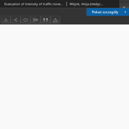
Evaluation of intensity of traffic noise in different points of town routes
Wójcik, Alicja (medycyna).; Sudół, Renata.; Sieklucka-Dziuba, Maria (1947-2002).
Pokaż szczegóły