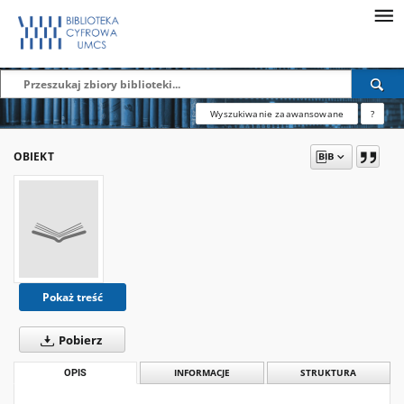
Wyszukiwanie zaawansowane
?
OBIEKT
Pokaż treść
Pobierz
OPIS
INFORMACJE
STRUKTURA