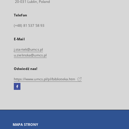
20-031 Lublin, Poland
Telefon
(+48) 81 537 58 93
E-Mail
j.startek@umcs.pl
u.zielinska@umcs.pl
Odwiedź nas!
https://www.umcs.pl/pl/biblioteka.htm
Facebook
Link
zewnętrzny,
otworzy
się
w
nowej
MAPA STRONY
karcie