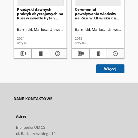
Przeżytki dawnych
Ceremoniał
Ka
praktyk obyczajowych na
powoływania władców
wy
Rusi w świetle Pytań
na Rusi w XII wieku na
Ch
Kiryka
przykładzie intronizacji
Cz
książąt Igora
Bartnicki, Mariusz
Uniwersytet Marii Curie-Skłodowskiej (Lublin). Instyt
Bartnicki, Mariusz
Uniwersytet Marii 
Gur
Światosławowicza i
Izjasława
2024
2013
198
Mścisławowicza w 1146
artykuł
artykuł
art
roku
Więcej
DANE KONTAKTOWE
Adres
Biblioteka UMCS
ul. Radziszewskiego 11