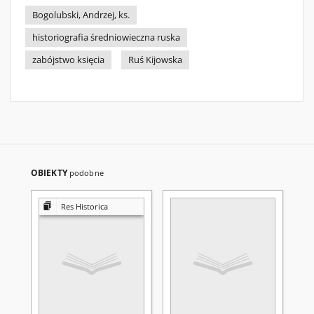
Bogolubski, Andrzej, ks.
historiografia średniowieczna ruska
zabójstwo księcia
Ruś Kijowska
OBIEKTY
podobne
Res Historica