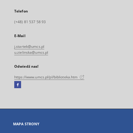
Telefon
(+48) 81 537 58 93
E-Mail
j.startek@umcs.pl
u.zielinska@umcs.pl
Odwiedź nas!
https://www.umcs.pl/pl/biblioteka.htm
Facebook
Link
zewnętrzny,
otworzy
się
w
nowej
MAPA STRONY
karcie