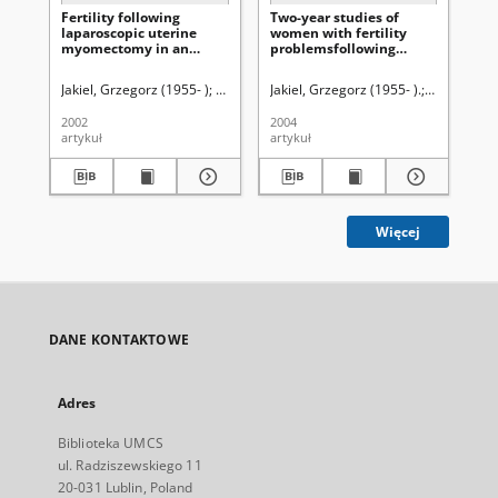
Fertility following
Two-year studies of
Co
laparoscopic uterine
women with fertility
of 
myomectomy in an
problemsfollowing
in
infertile patient treated
uterine septum
bl
for 10 years: case report
hystéroscopie treatment
of
Jakiel, Grzegorz (1955- )
Sobstyl, Małgorzata
Jakiel, Grzegorz (1955- ).
Wójtowicz, Magdalena
Robak-Choł
Kac
B
2002
2004
200
artykuł
artykuł
art
Więcej
DANE KONTAKTOWE
Adres
Biblioteka UMCS
ul. Radziszewskiego 11
20-031 Lublin, Poland