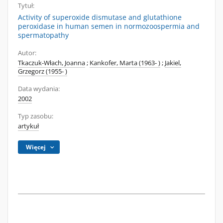
Tytuł:
Activity of superoxide dismutase and glutathione
peroxidase in human semen in normozoospermia and
spermatopathy
Autor:
Tkaczuk-Włach, Joanna
;
Kankofer, Marta (1963- )
;
Jakiel,
Grzegorz (1955- )
Data wydania:
2002
Typ zasobu:
artykuł
Więcej