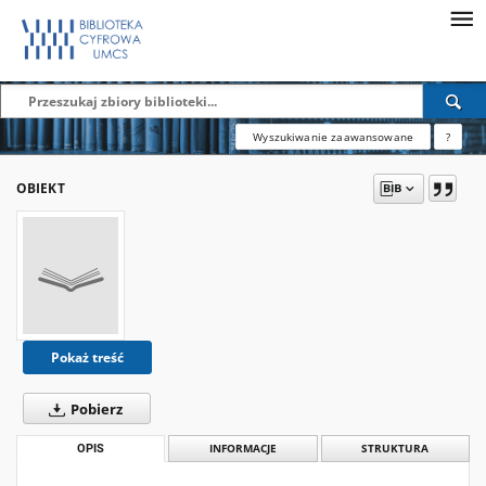
Wyszukiwanie zaawansowane
?
OBIEKT
Pokaż treść
Pobierz
OPIS
INFORMACJE
STRUKTURA